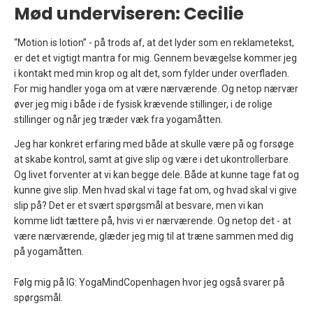
Mød underviseren: Cecilie
“Motion is lotion” - på trods af, at det lyder som en reklametekst,
er det et vigtigt mantra for mig. Gennem bevægelse kommer jeg
i kontakt med min krop og alt det, som fylder under overfladen.
For mig handler yoga om at være nærværende. Og netop nærvær
øver jeg mig i både i de fysisk krævende stillinger, i de rolige
stillinger og når jeg træder væk fra yogamåtten.
Jeg har konkret erfaring med både at skulle være på og forsøge
at skabe kontrol, samt at give slip og være i det ukontrollerbare.
Og livet forventer at vi kan begge dele. Både at kunne tage fat og
kunne give slip. Men hvad skal vi tage fat om, og hvad skal vi give
slip på? Det er et svært spørgsmål at besvare, men vi kan
komme lidt tættere på, hvis vi er nærværende. Og netop det - at
være nærværende, glæder jeg mig til at træne sammen med dig
på yogamåtten.
Følg mig på IG: YogaMindCopenhagen hvor jeg også svarer på
spørgsmål.