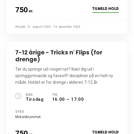
750
TILMELD HOLD
KR.
Periode: 31. august 2026 - 14. december 2026
7-12 årige - Tricks n' Flips (for
drenge)
Tør du springe ud i noget nyt? Kast dig ud i
springgymnastik og faceoff-discipliner på en helt ny
måde. Holdet er for drenge i alderen 7-12 år.
DAG
TID
Tirsdag
16.00 – 17.00
STED
Motorikrummet
750
TILMELD HOLD