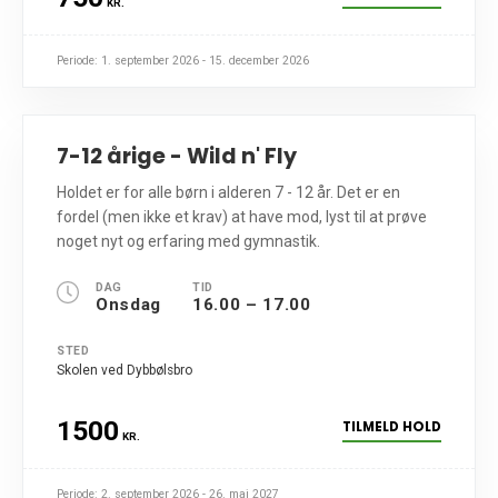
KR.
Periode: 1. september 2026 - 15. december 2026
7-12 årige - Wild n' Fly
Holdet er for alle børn i alderen 7 - 12 år. Det er en
fordel (men ikke et krav) at have mod, lyst til at prøve
noget nyt og erfaring med gymnastik.
DAG
TID
Onsdag
16.00 – 17.00
STED
Skolen ved Dybbølsbro
1500
TILMELD HOLD
KR.
Periode: 2. september 2026 - 26. maj 2027